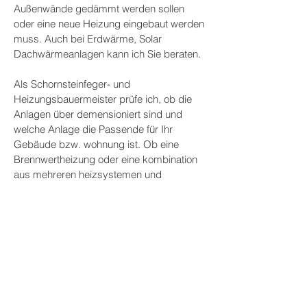
Außenwände gedämmt werden sollen
oder eine neue Heizung eingebaut werden
muss. Auch bei Erdwärme, Solar
Dachwärmeanlagen kann ich Sie beraten.
Als Schornsteinfeger- und
Heizungsbauermeister prüfe ich, ob die
Anlagen über demensioniert sind und
welche Anlage die Passende für Ihr
Gebäude bzw. wohnung ist. Ob eine
Brennwertheizung oder eine kombination
aus mehreren heizsystemen und
Energiegewinnungssystemen die bessere
Wahl für die Zukunft sein kann.
Ich berechne für Sie die Einsparpotentiale
und die evtl.Kosten für die Einbauten
bzw.Sanierung der bestehenden Anlagen.
Passgenau und unter Ausnutzung aller